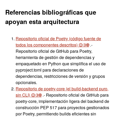
Referencias bibliográficas que
apoyan
esta arquitectura
Repositorio oficial de Poetry (código fuente de
todos los componentes descritos) 🟡③🌐
.-
Repositorio oficial de GitHub para Poetry,
herramienta de gestión de dependencias y
empaquetado en Python que simplifica el uso de
pyproject.toml para declaraciones de
dependencias, restricciones de versión y grupos
opcionales.
Repositorio de poetry-core (el build-backend puro,
sin CLI) 🟡③🌐
.- Repositorio oficial de GitHub para
poetry-core, implementación ligera del backend de
construcción PEP 517 para proyectos gestionados
por Poetry, permitiendo builds eficientes sin