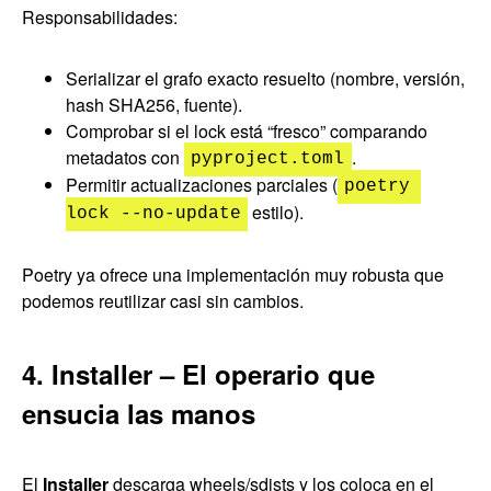
Responsabilidades:
Serializar el grafo exacto resuelto (nombre, versión,
hash SHA256, fuente).
Comprobar si el lock está “fresco” comparando
metadatos con
.
pyproject.toml
Permitir actualizaciones parciales (
poetry 
estilo).
lock --no-update
Poetry ya ofrece una implementación muy robusta que
podemos reutilizar casi sin cambios.
4. Installer – El operario que
ensucia las manos
El
Installer
descarga wheels/sdists y los coloca en el