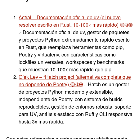
Astral – Documentación oficial de uv (el nuevo
resolver escrito en Rust, 10-100× más rápido) 🟡③🌐
.- Documentación oficial de uv, gestor de paquetes
y proyectos Python extremadamente rápido escrito
en Rust, que reemplaza herramientas como pip,
Poetry y virtualenv, con características como
lockfiles universales, workspaces y benchmarks
que muestran 10-100x más rápido que pip.
Ofek Lev – “Hatch project (alternativa completa que
no depende de Poetry) 🟡③🌐
.- Hatch es un gestor
de proyectos Python moderno y extensible,
independiente de Poetry, con sistema de builds
reproducibles, gestión de entornos robusta, soporte
para UV, análisis estático con Ruff y CLI responsiva
hasta 3x más rápida.
Con estas referencias puedes contrastar objetivamente