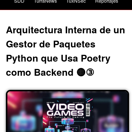
SDD
TurraNews
TuxNSec
Reportajes
Arquitectura Interna de un
Gestor de Paquetes
Python que Usa Poetry
como Backend 🟡③