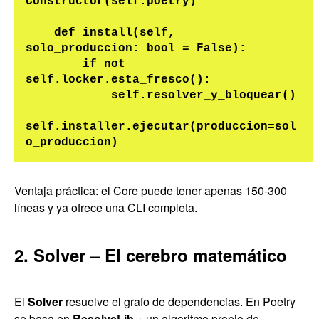
Constructor(self.poetry)

    def install(self, 
solo_produccion: bool = False):

        if not 
self.locker.esta_fresco():

            self.resolver_y_bloquear()

self.installer.ejecutar(produccion=sol
Ventaja práctica: el Core puede tener apenas 150-300
líneas y ya ofrece una CLI completa.
2. Solver – El cerebro matemático
El
Solver
resuelve el grafo de dependencias. En Poetry
se basa en
ResolveLib
+ un algoritmo propio de