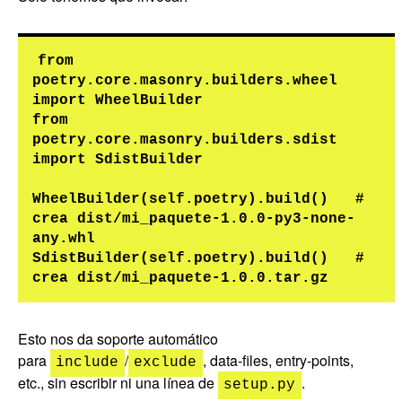
from 
poetry.core.masonry.builders.wheel 
import WheelBuilder

from 
poetry.core.masonry.builders.sdist 
import SdistBuilder

WheelBuilder(self.poetry).build()   # 
crea dist/mi_paquete-1.0.0-py3-none-
any.whl

SdistBuilder(self.poetry).build()   # 
Esto nos da soporte automático
para
/
, data-files, entry-points,
include
exclude
etc., sin escribir ni una línea de
.
setup.py