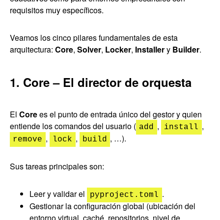
requisitos muy específicos.
Veamos los cinco pilares fundamentales de esta
arquitectura:
Core
,
Solver
,
Locker
,
Installer
y
Builder
.
1. Core – El director de orquesta
El
Core
es el punto de entrada único del gestor y quien
entiende los comandos del usuario (
,
,
add
install
,
,
, …).
remove
lock
build
Sus tareas principales son:
Leer y validar el
.
pyproject.toml
Gestionar la configuración global (ubicación del
entorno virtual, caché, repositorios, nivel de