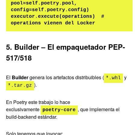
pool=self.poetry.pool, 
config=self.poetry.config)

executor.execute(operations)  # 
5. Builder – El empaquetador PEP-
517/518
El
Builder
genera los artefactos distribuibles (
y
*.whl
).
*.tar.gz
En Poetry este trabajo lo hace
exclusivamente
, que implementa el
poetry-core
build-backend estándar.
Solo tenemos que invocar: