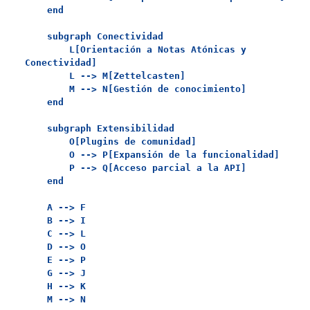
    end

    subgraph Conectividad

        L[Orientación a Notas Atónicas y 
Conectividad]

        L --> M[Zettelcasten]

        M --> N[Gestión de conocimiento]

    end

    subgraph Extensibilidad

        O[Plugins de comunidad]

        O --> P[Expansión de la funcionalidad]

        P --> Q[Acceso parcial a la API]

    end

    A --> F

    B --> I

    C --> L

    D --> O

    E --> P

    G --> J

    H --> K
